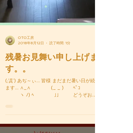
OTO工房
2018年8月12日
読了時間: 1分
残暑お見舞い申し上げま
す。。
(;′Д`) あぢ～ぃ... 皆様 まだまだ暑い日が続き
ます... ∧_∧ (_ _ ) ﾍﾟｺ
ヽ ﾉ) ﾍ ｣｣ どうぞお身
体ご自愛くださいませ。。 #残暑対策