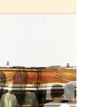
日エクササイズ
以前（2016年）ご紹介したずっとクラシッ
ク畑で歩んでこられた音楽先生 ある日突
然・・ ＪＡＺＺに目覚める! oh
yeah(๑˃̵ᴗ˂̵)و !! そういうこと、あると思い
ます。 たとえそれまで取り組んできた事柄
の歴史が長くとも、...