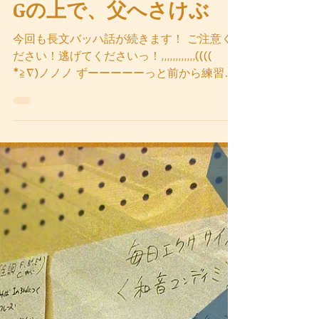
OTO工房
2018年8月5日
読了時間: 3分
Gの上で、父へさけぶ
今回も長文バッハ話が続きます！ ご注意く
ださい！逃げてくださいっ！,,,,,,,,,,,,((((
*≧∇)ノノノ ずーーーーーっと前から練習し
てたバッハの曲、 先月やっとやっとやーっ
と最後までいけました💦 5分くらいの曲を、
たぶん1年以上前から弾き始めて、、...