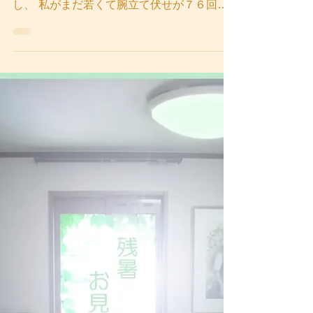
もう何年も前の話なので時効としたいことが
あったりします。。 ずーっとむかしむか
し、 私がまだ若くて腕立て伏せが７６回く
らい余裕だった頃、 ∧＿∧ _ ｏ ヾ 〃
（｀д´ ；）､ ヽ..76 ∪ `ヾ
∪ヾ,,） 某国の某都市に住んでいた私は...