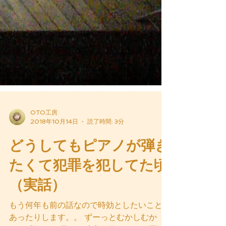
OTO工房
2018年10月14日
読了時間: 3分
どうしてもピアノが弾き
たくて犯罪を犯してた頃
（実話）