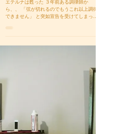
OTO工房
2018年5月13日
読了時間: 1分
エテルナの讃歌
エテルナは甦った ３年前ある調律師か
ら、、 「弦が切れるのでもうこれ以上調律
できません」 と突如宣告を受けてしまった
可哀そうなピアノ その名はエテルナ ６０年
前に両親が買ってくれた木目調の素敵なピア
ノ その名は ETERNA 鋼（弦）は磨きサビ
を取った...