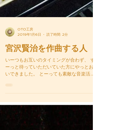
OTO工房
2019年1月6日
読了時間: 2分
宮沢賢治を作曲する人
いーつもお互いのタイミングが合わず、 ず
ーっと待っていただいていた方にやっとお会
いできました。 とーっても素敵な音楽活動
をされてるピアニストさん。 主に宮沢賢治
の作品にオリジナル曲と映像を制作し 全国
で読み聞かせ公演やワークショップの活動を
されています。...