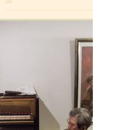
私を超えて
ピアノは長く続けるのが難しい楽器、 と言
われることが多い。 練習が億劫 ただ向いて
なかった 鍵盤の数が恐ろしく多い お教室の
先生との相性が悪い 進学と共に興味の対象
が変わる 楽器の存在感故何となく向き合え
なくなった ピアノに調律などの維持費がか
かる、でもOTO工房なら安い＼...