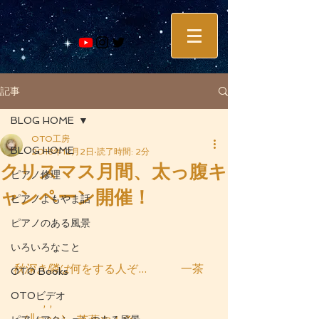
記事
BLOG HOME
OTO工房
BLOG HOME
2018年12月2日
読了時間: 2分
クリスマス月間、太っ腹キ
ピアノ修理
ャンペーン開催！
ピアノよもやま話
ピアノのある風景
いろいろなこと
秋深き隣は
何をする人ぞ...　　　一茶 
OTO Books
OTOビデオ
　 　 , ,