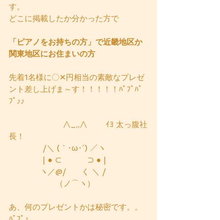
す。
どこに掲載したか分かった方で
「ピアノをお持ちの方」で近畿地区か
関東地区にお住まいの方
先着1名様に〇✕円相当の素敵なプレゼ
ント差し上げま～す！！！！！ﾊﾟﾌﾟﾊﾟ
ﾌﾟ♪♪
　　　　 　     ∧_,,∧ 　　ｲﾖ 太っ腹社
長！
　　　　 /＼ (｀･ω･´) ／ヽ 
　　　 　| ● ⊂　　　 ⊃ ● |
　　 　  ヽ／@/ 　  く ＼ /　
　 　　  　　（ノ⌒ヽ）
あ、何のプレゼントかは秘密です。。
ﾊﾟﾌﾟ♪