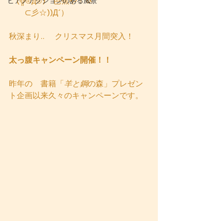
　(╬⊙д⊙)　芭蕉や！💢
ピアノアクションのある風景
　　⊂彡☆))Д´）
秋深まり..　 クリスマス月間突入！
太っ腹キャンペーン開催！！
昨年の　書籍「
羊と鋼
の森」プレゼン
ト企画以来久々のキャンペーンです。