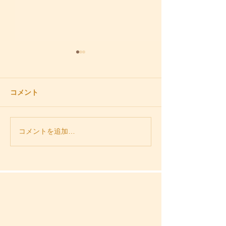
コメント
謹賀新年
お腹が空いても
コメントを追加…
へん！