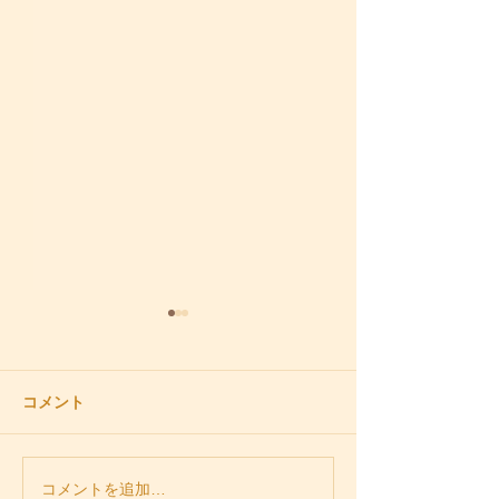
コメント
どうしてもピアノが弾き
残暑お見舞い申
コメントを追加…