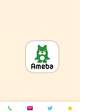
毎
週
ブ
ロ
グ
更
新
！