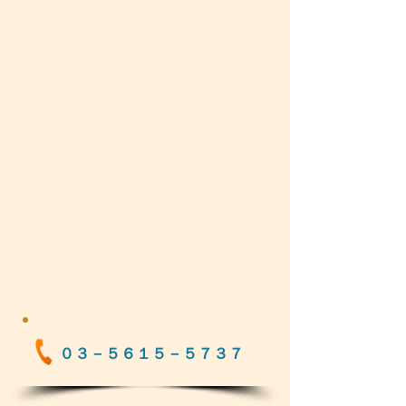
０３－５６１５－５７３７