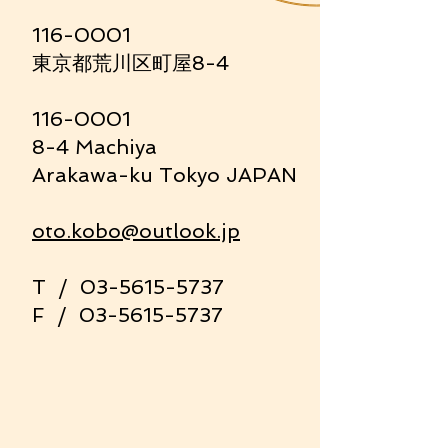
116-0001
東京都荒川区町屋8-4
116-0001
8-4 Machiya
Arakawa-ku Tokyo JAPAN
oto.kobo@outlook.jp
T /
03-5615-5737
​F /
03-5615-5737