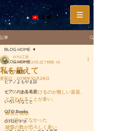
記事
BLOG HOME
OTO工房
BLOG HOME
2018年5月27日
読了時間: 1分
私を超えて
ピアノ修理
更新日：
2018年10月26日
ピアノよもやま話
ピアノのある風景
ピアノは長く続けるのが難しい楽器、
と言われることが多い。
いろいろなこと
OTO Books
練習が億劫
ただ向いてなかった
OTOビデオ
鍵盤の数が恐ろしく多い