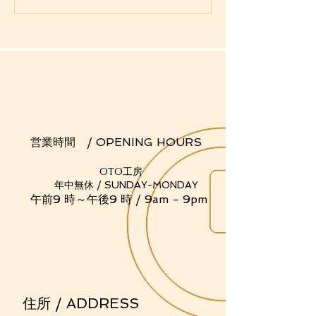
たくて犯罪を犯してた頃
す。。
（実話）
業時間 / OPENING HOURS
OTO工房
中無休 / SUNDAY-MONDAY
前9 時～午後9 時 / 9am - 9pm
住所 / ADDRESS