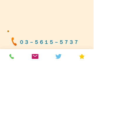
０３－５６１５－５７３７
毎
週
ブ
ロ