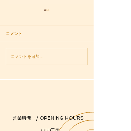
コメント
どうしても読みたかった
五嶋節物語 母
コメントを追加…
本のご紹介 「弟子から
童 著 奥田昭
見たショパン」
業時間 / OPENING HOURS
OTO工房