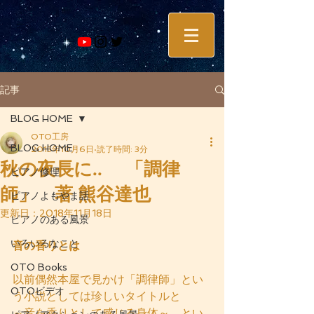
記事
BLOG HOME
OTO工房
BLOG HOME
2015年10月6日
読了時間: 3分
秋の夜長に.. 「調律
ピアノ修理
師」 著 熊谷達也
ピアノよもやま話
更新日：
2018年11月18日
ピアノのある風景
いろいろなこと
音の香りとは
OTO Books
以前偶然本屋で見かけ「調律師」とい
OTOビデオ
う小説としては珍しいタイトルと 
～音を香りとして感じる身体～　とい